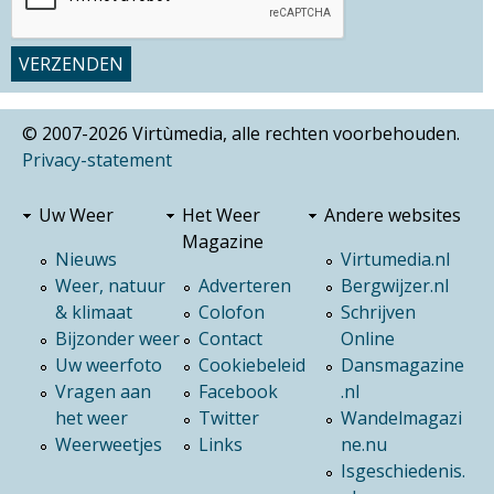
© 2007-2026 Virtùmedia, alle rechten voorbehouden.
Privacy-statement
Uw Weer
Het Weer
Andere websites
Magazine
Nieuws
Virtumedia.nl
Weer, natuur
Adverteren
Bergwijzer.nl
& klimaat
Colofon
Schrijven
Bijzonder weer
Contact
Online
Uw weerfoto
Cookiebeleid
Dansmagazine
Vragen aan
Facebook
.nl
het weer
Twitter
Wandelmagazi
Weerweetjes
Links
ne.nu
Isgeschiedenis.