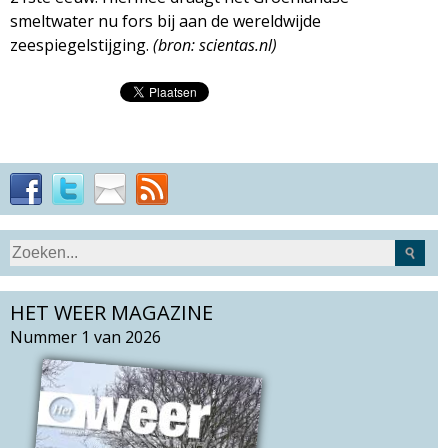
smeltwater nu fors bij aan de wereldwijde
zeespiegelstijging.
(bron: scientas.nl)
S
Z
e
o
a
HET WEER MAGAZINE
e
r
k
Nummer 1 van 2026
c
v
h
e
t
l
h
d
i