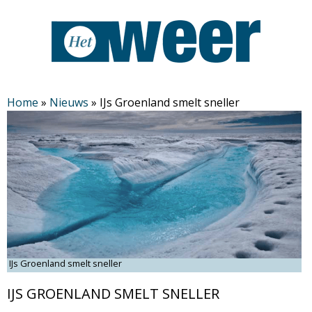
Overslaan
en
naar
de
H
algemene
Home
»
Nieuws
»
IJs Groenland smelt sneller
inhoud
e
gaan
t
W
e
e
IJs Groenland smelt sneller
IJS GROENLAND SMELT SNELLER
r