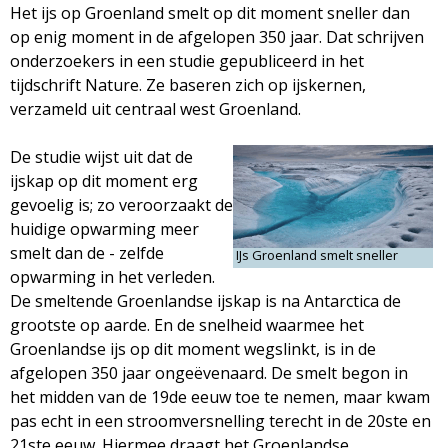
Het ijs op Groenland smelt op dit moment sneller dan
M
op enig moment in de afgelopen 350 jaar. Dat schrijven
onderzoekers in een studie gepubliceerd in het
a
tijdschrift Nature. Ze baseren zich op ijskernen,
verzameld uit centraal west Groenland.
g
De studie wijst uit dat de
a
ijskap op dit moment erg
gevoelig is; zo veroorzaakt de
z
huidige opwarming meer
smelt dan de - zelfde
IJs Groenland smelt sneller
i
opwarming in het verleden.
De smeltende Groenlandse ijskap is na Antarctica de
n
grootste op aarde. En de snelheid waarmee het
Groenlandse ijs op dit moment wegslinkt, is in de
e
afgelopen 350 jaar ongeëvenaard. De smelt begon in
het midden van de 19de eeuw toe te nemen, maar kwam
pas echt in een stroomversnelling terecht in de 20ste en
21ste eeuw. Hiermee draagt het Groenlandse