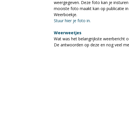
weergegeven. Deze foto kan je insturen n
a
mooiste foto maakt kan op publicatie 
Weerboekje.
g
Stuur hier je foto in.
a
Weerweetjes
Wat was het belangrijkste weerbericht oo
z
De antwoorden op deze en nog veel meer
i
n
e