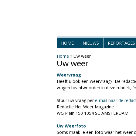
H
HOME
NIEUWS
REPORTAGES
e
Home
»
Uw weer
Uw weer
t
Weervraag
W
Heeft u ook een weervraag? De redactie 
vragen beantwoorden in deze rubriek, é
e
Stuur uw vraag per
e-mail naar de redac
e
Redactie Het Weer Magazine
WG Plein 150 1054 SC AMSTERDAM
r
Uw Weerfoto
M
Soms maak je een foto waar het weer of