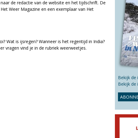
s
aar de redactie van de website en het tijdschrift. De
s
in Het Weer Magazine en een exemplaar van Het
i
t
e
i? Wat is ijsregen? Wanneer is het regentijd in India?
 vragen vind je in de rubriek weerweetjes.
Bekijk de
Bekijk de
ABONNE