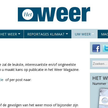
Overslaan
en
naar
de
algemene
 HET WEER
REPORTAGES KLIMAAT
UW WEER
MAG
inhoud
gaan
S
zal de leukste, interessantste en/of origineelste
Z
e
n u maakt kans op publicatie in het Weer Magazine.
o
a
HET W
e
r
tie
of per post naar:
c
k
Nummer 1
h
v
t
e
h
l
i
 de gevolgen van het weer mooi of bijzonder zijn
d