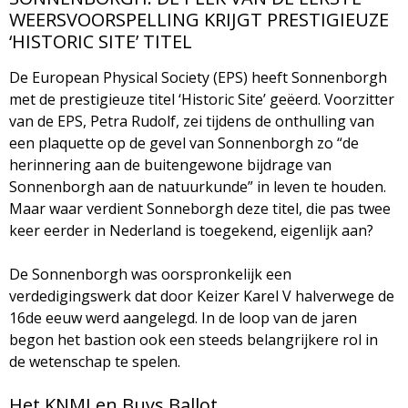
WEERSVOORSPELLING KRIJGT PRESTIGIEUZE
M
‘HISTORIC SITE’ TITEL
a
De European Physical Society (EPS) heeft Sonnenborgh
met de prestigieuze titel ‘Historic Site’ geëerd. Voorzitter
g
van de EPS, Petra Rudolf, zei tijdens de onthulling van
een plaquette op de gevel van Sonnenborgh zo “de
a
herinnering aan de buitengewone bijdrage van
Sonnenborgh aan de natuurkunde” in leven te houden.
z
Maar waar verdient Sonneborgh deze titel, die pas twee
keer eerder in Nederland is toegekend, eigenlijk aan?
i
De Sonnenborgh was oorspronkelijk een
n
verdedigingswerk dat door Keizer Karel V halverwege de
16de eeuw werd aangelegd. In de loop van de jaren
e
begon het bastion ook een steeds belangrijkere rol in
de wetenschap te spelen.
Het KNMI en Buys Ballot