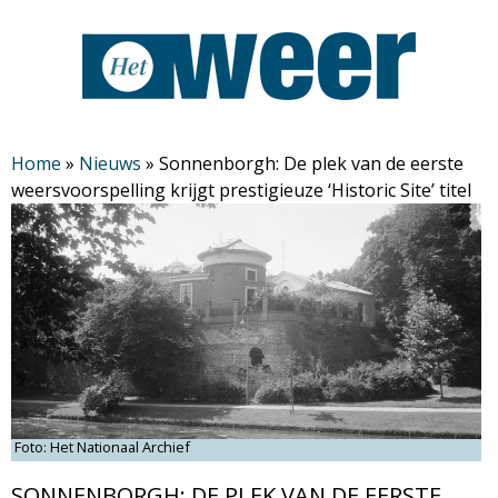
Overslaan
en
naar
de
H
algemene
Home
»
Nieuws
»
Sonnenborgh: De plek van de eerste
weersvoorspelling krijgt prestigieuze ‘Historic Site’ titel
inhoud
e
gaan
t
W
e
e
Foto: Het Nationaal Archief
r
SONNENBORGH: DE PLEK VAN DE EERSTE