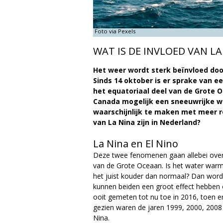
a
g
Foto via Pexels
WAT IS DE INVLOED VAN L
a
Het weer wordt sterk beïnvloed do
z
Sinds 14 oktober is er sprake van e
het equatoriaal deel van de Grote 
i
Canada mogelijk een sneeuwrijke wi
waarschijnlijk te maken met meer r
n
van La Nina zijn in Nederland?
e
La Nina en El Nino
Deze twee fenomenen gaan allebei over 
van de Grote Oceaan. Is het water warme
het juist kouder dan normaal? Dan word
kunnen beiden een groot effect hebben 
ooit gemeten tot nu toe in 2016, toen e
gezien waren de jaren 1999, 2000, 2008
Nina.