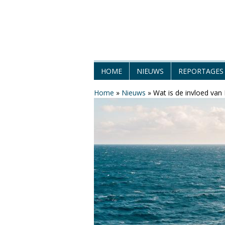
H
HOME
NIEUWS
REPORTAGES
e
Home
»
Nieuws
»
Wat is de invloed van
t
W
e
e
r
M