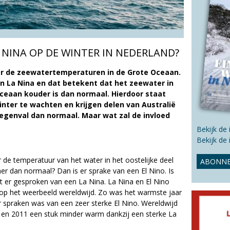
s
s
i
t
e
A NINA OP DE WINTER IN NEDERLAND?
or de zeewatertemperaturen in de Grote Oceaan.
en La Nina en dat betekent dat het zeewater in
Oceaan kouder is dan normaal. Hierdoor staat
nter te wachten en krijgen delen van Australië
egenval dan normaal. Maar wat zal de invloed
Bekijk de
Bekijk de
de temperatuur van het water in het oostelijke deel
ABONNE
r dan normaal? Dan is er sprake van een El Nino. Is
t er gesproken van een La Nina. La Nina en El Nino
op het weerbeeld wereldwijd. Zo was het warmste jaar
r spraken was van een zeer sterke El Nino. Wereldwijd
 en 2011 een stuk minder warm dankzij een sterke La