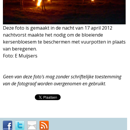
M
a
Deze foto is gemaakt in de nacht van 17 april 2012
g
nachtvorst maakte het nodig om de bloeiende
kersenbloesem te beschermen met vuurpotten in plaats
a
van beregenen.
Foto: E Muijsers
z
i
Geen van deze foto's mag zonder schriftelijke toestemming
van de fotograaf worden overgenomen en gebruikt
.
n
e