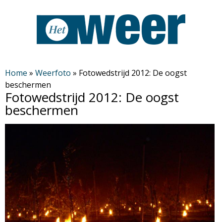
Overslaan
en
naar
de
H
algemene
Home
»
Weerfoto
»
Fotowedstrijd 2012: De oogst
beschermen
inhoud
e
Fotowedstrijd 2012: De oogst
gaan
beschermen
t
W
e
e
r