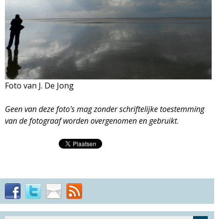
M
a
g
a
Foto van J. De Jong
z
Geen van deze foto's mag zonder schriftelijke toestemming
van de fotograaf worden overgenomen en gebruikt
.
i
n
e