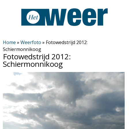
Overslaan
en
naar
de
H
algemene
Home
»
Weerfoto
»
Fotowedstrijd 2012:
Schiermonnikoog
inhoud
e
Fotowedstrijd 2012:
gaan
Schiermonnikoog
t
W
e
e
r