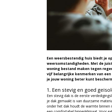
a
g
a
z
i
n
Een weersbestendig huis biedt je 
weersomstandigheden. Met de juist
e
woning bestand maken tegen regen, 
vijf belangrijke kenmerken van een
je jouw woning beter kunt besche
1. Een stevig en goed geïso
Een stevig dak is de eerste verdedigingsl
je dak gemaakt is van duurzame materiale
onder het dak houdt de warmte binnen in
een comfortabel binnenklimaat. Voor extr