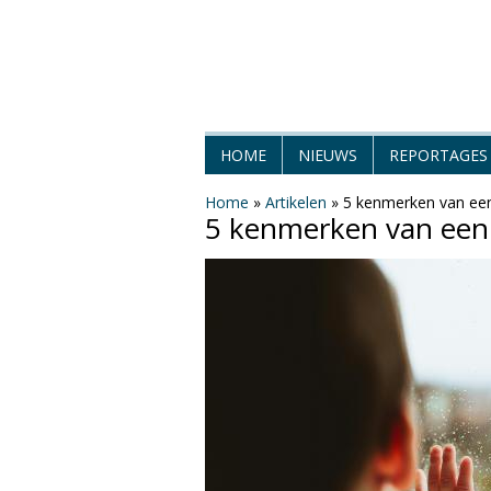
H
HOME
NIEUWS
REPORTAGES
e
Home
»
Artikelen
»
5 kenmerken van een
5 kenmerken van een
t
W
e
e
r
M