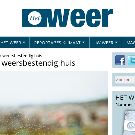
Overslaan
en
naar
de
algemene
 HET WEER
REPORTAGES KLIMAAT
UW WEER
MAG
inhoud
gaan
 weersbestendig huis
 weersbestendig huis
S
Z
e
o
a
HET W
e
r
c
k
Nummer 1
h
v
t
e
h
l
i
d