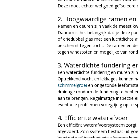
Deze moet echter wel goed geïsoleerd e
2. Hoogwaardige ramen en
Ramen en deuren zijn vaak de meest kw
Daarom is het belangrijk dat je deze pun
of driedubbel glas met een luchtdichte a
beschermt tegen tocht. De ramen en de
tegen windstoten en mogelijke van rond
3. Waterdichte fundering 
Een waterdichte fundering en muren zij
Optrekkend vocht en lekkages kunnen na
schimmelgroei
en ongezonde leefomstan
drainage rondom de fundering te hebbe
aan te brengen. Regelmatige inspectie
eventuele problemen vroegtijdig op te s
4. Efficiënte waterafvoer
Een efficiënt waterafvoersysteem zorgt
afgevoerd. Zo’n systeem bestaat uit go
Verstopte of beschadigde afvoeren kunn