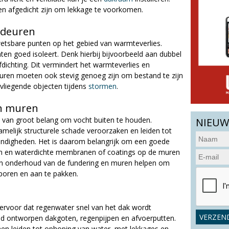
n afgedicht zijn om lekkage te voorkomen.
 deuren
etsbare punten op het gebied van warmteverlies.
ten goed isoleert. Denk hierbij bijvoorbeeld aan dubbel
fdichting. Dit vermindert het warmteverlies en
uren moeten ook stevig genoeg zijn om bestand te zijn
vliegende objecten tijdens
stormen
.
en muren
n van groot belang om vocht buiten te houden.
NIEUW
melijk structurele schade veroorzaken en leiden tot
digheden. Het is daarom belangrijk om een goede
n en waterdichte membranen of coatings op de muren
 en onderhoud van de fundering en muren helpen om
poren en aan te pakken.
 ervoor dat regenwater snel van het dak wordt
ed ontworpen dakgoten, regenpijpen en afvoerputten.
en leiden tot ophoping van water, met lekkages en