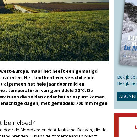
s
s
i
t
e
rdwest-Europa, maar het heeft een gematigd
Bekijk de
tiviteiten. Het land kent vier verschillende
Bekijk de
et algemeen het hele jaar door mild en
met temperaturen van gemiddeld 20°C. De
ABONNE
peraturen die zelden onder het vriespunt komen.
egenachtige dagen, met gemiddeld 700 mm regen
t beïnvloed?
ed door de Noordzee en de Atlantische Oceaan, die de
t land brengen. Tijdens de zomermaanden brengt