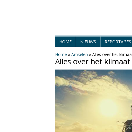
H
HOME
NIEUWS
REPORTAGES
e
Home
»
Artikelen
»
Alles over het klimaa
Alles over het klimaa
t
W
e
e
r
M