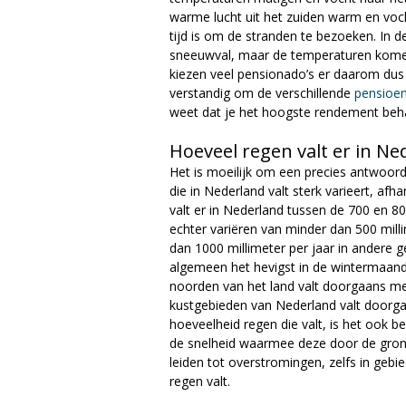
warme lucht uit het zuiden warm en voc
tijd is om de stranden te bezoeken. In d
sneeuwval, maar de temperaturen komen 
kiezen veel pensionado’s er daarom dus 
verstandig om de verschillende
pensioe
weet dat je het hoogste rendement beha
Hoeveel regen valt er in Ne
Het is moeilijk om een precies antwoor
die in Nederland valt sterk varieert, afha
valt er in Nederland tussen de 700 en 8
echter variëren van minder dan 500 mill
dan 1000 millimeter per jaar in andere g
algemeen het hevigst in de wintermaande
noorden van het land valt doorgaans me
kustgebieden van Nederland valt doorga
hoeveelheid regen die valt, is het ook be
de snelheid waarmee deze door de gron
leiden tot overstromingen, zelfs in gebi
regen valt.