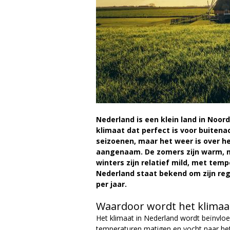
a
g
a
z
i
n
Nederland is een klein land in Noo
klimaat dat perfect is voor buitenac
e
seizoenen, maar het weer is over h
aangenaam. De zomers zijn warm, 
winters zijn relatief mild, met tem
Nederland staat bekend om zijn r
per jaar.
Waardoor wordt het klimaa
Het klimaat in Nederland wordt beïnvlo
temperaturen matigen en vocht naar he