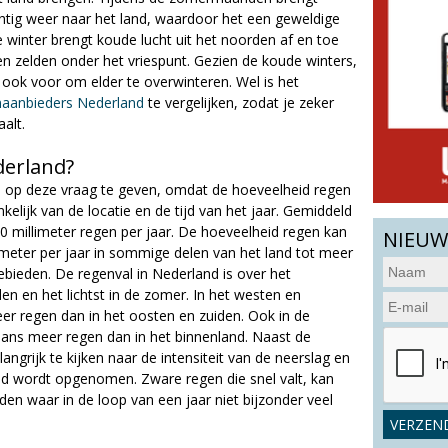
htig weer naar het land, waardoor het een geweldige
e winter brengt koude lucht uit het noorden af en toe
zelden onder het vriespunt. Gezien de koude winters,
ook voor om elder te overwinteren. Wel is het
naanbieders Nederland
te vergelijken, zodat je zeker
alt.
derland?
d op deze vraag te geven, omdat de hoeveelheid regen
nkelijk van de locatie en de tijd van het jaar. Gemiddeld
00 millimeter regen per jaar. De hoeveelheid regen kan
NIEUW
imeter per jaar in sommige delen van het land tot meer
ebieden. De regenval in Nederland is over het
n en het lichtst in de zomer. In het westen en
er regen dan in het oosten en zuiden. Ook in de
ans meer regen dan in het binnenland. Naast de
langrijk te kijken naar de intensiteit van de neerslag en
d wordt opgenomen. Zware regen die snel valt, kan
eden waar in de loop van een jaar niet bijzonder veel