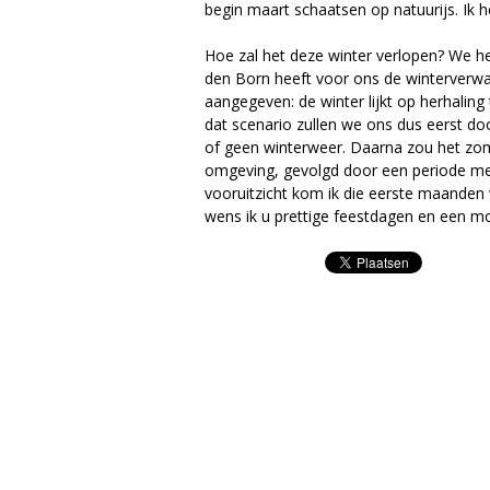
begin maart schaatsen op natuurijs. Ik 
a
Hoe zal het deze winter verlopen? We 
g
den Born heeft voor ons de winterverwa
aangegeven: de winter lijkt op herhaling
a
dat scenario zullen we ons dus eerst 
of geen winterweer. Daarna zou het zo
z
omgeving, gevolgd door een periode met
vooruitzicht kom ik die eerste maanden
i
wens ik u prettige feestdagen en een mo
n
e