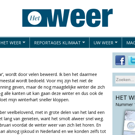
Overslaan
en
naar
de
algemene
 HET WEER
REPORTAGES KLIMAAT
UW WEER
MAG
inhoud
gaan
aar’, wordt door velen beweerd. Ik ben het daarmee
S
meestal wordt bedoeld. Voor mij zijn het niet de
Z
e
nning geven, maar de nog maagdelijke winter die zich
o
a
og alle kanten uit kan gaan deze winter en dus ook de
HET W
e
r
oet mijn winterhart sneller kloppen.
c
k
Nummer 1
h
v
er veelbelovend, met in grote delen van het land een
t
t lang van genieten, want het smolt alweer snel weg.
e
h
uari voordat de winter weer van zich liet horen. En
l
i
ari alsnog ijskoud in Nederland en we konden zelfs tot
d