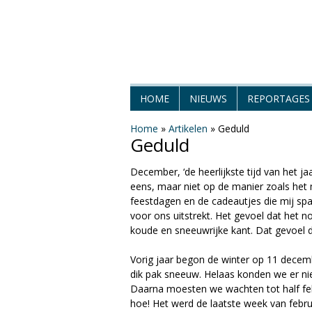
H
HOME
NIEUWS
REPORTAGES
e
Home
»
Artikelen
»
Geduld
Geduld
t
December, ‘de heerlijkste tijd van het j
W
eens, maar niet op de manier zoals het 
feestdagen en de cadeautjes die mij spa
e
voor ons uitstrekt. Het gevoel dat het n
koude en sneeuwrijke kant. Dat gevoel d
e
Vorig jaar begon de winter op 11 decemb
r
dik pak sneeuw. Helaas konden we er nie
Daarna moesten we wachten tot half febr
M
hoe! Het werd de laatste week van febru