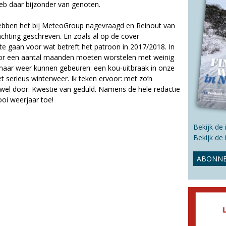
s
heb daar bijzonder van genoten.
s
i
hebben het bij MeteoGroup nagevraagd en Reinout van
t
chting geschreven. En zoals al op de cover
e
 te gaan voor wat betreft het patroon in 2017/2018. In
door een aantal maanden moeten worstelen met weinig
maar weer kunnen gebeuren: een kou-uitbraak in onze
 serieus winterweer. Ik teken ervoor: met zo’n
 wel door. Kwestie van geduld. Namens de hele redactie
oi weerjaar toe!
Bekijk de
Bekijk de
ABONNE