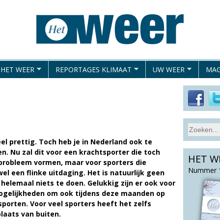
Overslaan
en
naar
de
algemene
 HET WEER
REPORTAGES KLIMAAT
UW WEER
MAG
inhoud
gaan
S
Z
e
el prettig. Toch heb je in Nederland ook te
o
a
 Nu zal dit voor een krachtsporter die toch
HET W
e
r
n probleem vormen, maar voor sporters die
c
k
Nummer 1
wel een flinke uitdaging. Het is natuurlijk geen
h
v
lemaal niets te doen. Gelukkig zijn er ook voor
t
ogelijkheden om ook tijdens deze maanden op
e
h
 sporten. Voor veel sporters heeft het zelfs
l
i
laats van buiten.
d