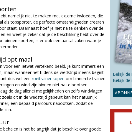
s
s
porten
i
hebt namelijk niet te maken met externe invloeden, die
t
oral als topsporter, de perfecte omstandigheden creëren
e
 voor staat. Daarnaast hoef je niet na te denken over de
pen en weet je zeker dat je de beschikking hebt over de
n binnen sporten, is er ook een aantal zaken waar je
hieronder.
ijd optimaal
n voor een ietwat vertekend beeld. Je kunt immers een
, maar wanneer het tijdens de wedstrijd ineens begint
Bekijk de
 kunt dus wel een
roeitrainer kopen
om binnen te trainen
Bekijk de
mingen en wind zijn binnen niet na te bootsen.
daag de dag allerlei mogelijkheden en zelfs windvlagen
ABONNE
oals dit in de wedstrijd gebeurt kan het natuurlijk
lrenner, een bepaald parcours nabootsen, zodat de
e zijn.
tuur
 behalen is het belangrijk dat je beschikt over goede