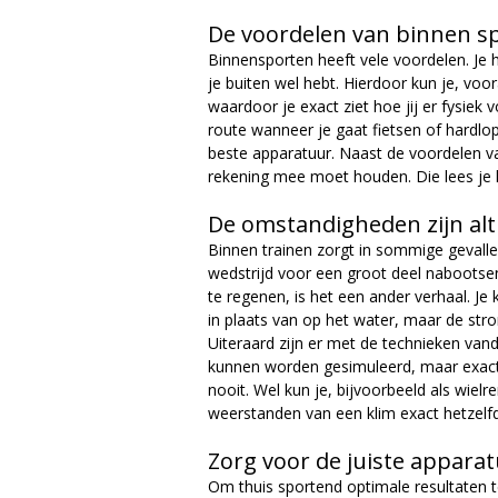
a
De voordelen van binnen s
Binnensporten heeft vele voordelen. Je 
g
je buiten wel hebt. Hierdoor kun je, vo
waardoor je exact ziet hoe jij er fysiek
a
route wanneer je gaat fietsen of hardlo
beste apparatuur. Naast de voordelen va
z
rekening mee moet houden. Die lees je 
i
De omstandigheden zijn alt
Binnen trainen zorgt in sommige gevalle
n
wedstrijd voor een groot deel nabootsen
te regenen, is het een ander verhaal. Je
e
in plaats van op het water, maar de stro
Uiteraard zijn er met de technieken van
kunnen worden gesimuleerd, maar exact z
nooit. Wel kun je, bijvoorbeeld als wie
weerstanden van een klim exact hetzelfd
Zorg voor de juiste appara
Om thuis sportend optimale resultaten te