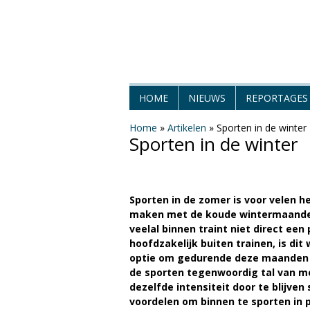
H
HOME
NIEUWS
REPORTAGES
e
Home
»
Artikelen
»
Sporten in de winter
Sporten in de winter
t
W
Sporten in de zomer is voor velen he
e
maken met de koude wintermaanden.
veelal binnen traint niet direct ee
e
hoofdzakelijk buiten trainen, is dit 
optie om gedurende deze maanden he
r
de sporten tegenwoordig tal van m
dezelfde intensiteit door te blijven
M
voordelen om binnen te sporten in p