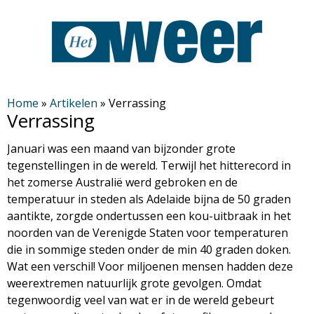
Overslaan
en
naar
de
H
algemene
Home
»
Artikelen
»
Verrassing
Verrassing
inhoud
e
gaan
Januari was een maand van bijzonder grote
t
tegenstellingen in de wereld. Terwijl het hitterecord in
het zomerse Australië werd gebroken en de
W
temperatuur in steden als Adelaide bijna de 50 graden
aantikte, zorgde ondertussen een kou-uitbraak in het
e
noorden van de Verenigde Staten voor temperaturen
die in sommige steden onder de min 40 graden doken.
e
Wat een verschil! Voor miljoenen mensen hadden deze
weerextremen natuurlijk grote gevolgen. Omdat
r
tegenwoordig veel van wat er in de wereld gebeurt