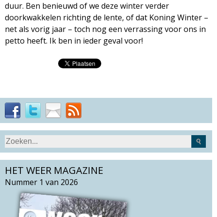
duur. Ben benieuwd of we deze winter verder
doorkwakkelen richting de lente, of dat Koning Winter –
net als vorig jaar – toch nog een verrassing voor ons in
petto heeft. Ik ben in ieder geval voor!
S
Z
e
o
a
HET WEER MAGAZINE
e
r
k
Nummer 1 van 2026
c
v
h
e
t