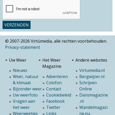
© 2007-2026 Virtùmedia, alle rechten voorbehouden.
Privacy-statement
Uw Weer
Het Weer
Andere websites
Magazine
Nieuws
Virtumedia.nl
Weer, natuur
Adverteren
Bergwijzer.nl
& klimaat
Colofon
Schrijven
Bijzonder weer
Contact
Online
Uw weerfoto
Cookiebeleid
Dansmagazine
Vragen aan
Facebook
.nl
het weer
Twitter
Wandelmagazi
Weerweetjes
Links
ne.nu