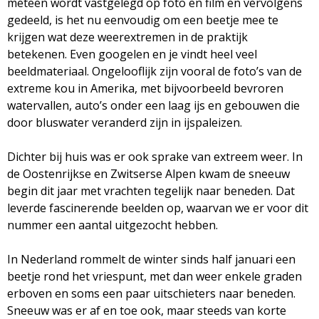
meteen wordt vastgelegd op foto en film en vervolgens
M
gedeeld, is het nu eenvoudig om een beetje mee te
krijgen wat deze weerextremen in de praktijk
a
betekenen. Even googelen en je vindt heel veel
beeldmateriaal. Ongelooflijk zijn vooral de foto’s van de
g
extreme kou in Amerika, met bijvoorbeeld bevroren
watervallen, auto’s onder een laag ijs en gebouwen die
a
door bluswater veranderd zijn in ijspaleizen.
z
Dichter bij huis was er ook sprake van extreem weer. In
de Oostenrijkse en Zwitserse Alpen kwam de sneeuw
i
begin dit jaar met vrachten tegelijk naar beneden. Dat
leverde fascinerende beelden op, waarvan we er voor dit
n
nummer een aantal uitgezocht hebben.
e
In Nederland rommelt de winter sinds half januari een
beetje rond het vriespunt, met dan weer enkele graden
erboven en soms een paar uitschieters naar beneden.
Sneeuw was er af en toe ook, maar steeds van korte