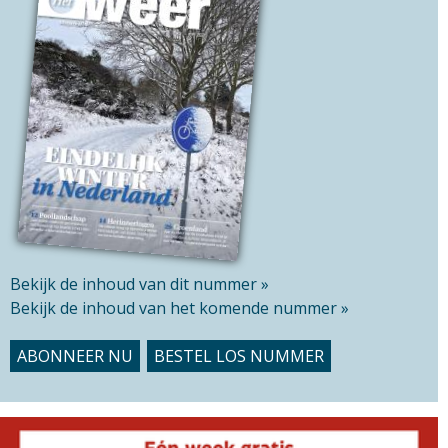
l
h
d
i
s
s
i
t
e
Bekijk de inhoud van dit nummer »
Bekijk de inhoud van het komende nummer »
ABONNEER NU
BESTEL LOS NUMMER