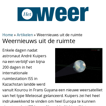
Overslaan
en
naar
de
H
algemene
Home
»
Artikelen
»
Weernieuws uit de ruimte
Weernieuws uit de ruimte
inhoud
e
gaan
Enkele dagen nadat
t
astronaut André Kuipers
na een verblijf van bijna
W
200 dagen in het
internationale
e
ruimtestation ISS in
Kazachstan landde werd
e
vanuit Kourou in Frans Guyana een nieuwe weersatelliet
van het type Meteosat gelanceerd. Kuipers zei het heel
r
indrukwekkend te vinden om heel Europa te kunnen