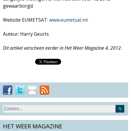
gewaarborgd.
Website EUMETSAT:
www.eumetsat.int
Auteur: Harry Geurts
Dit artikel verscheen eerder in Het Weer Magazine 4, 2012.
S
Z
e
o
a
HET WEER MAGAZINE
e
r