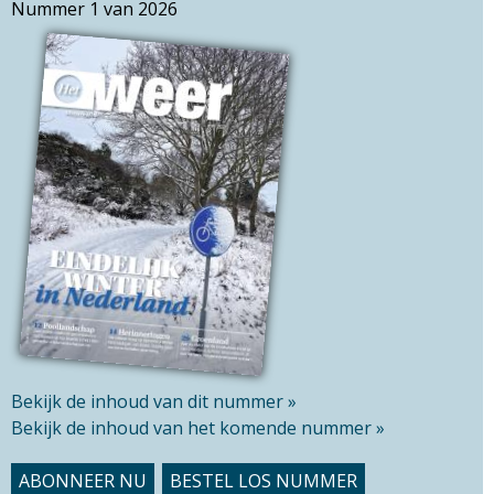
k
Nummer 1 van 2026
c
v
h
e
t
l
h
d
i
s
s
i
t
e
Bekijk de inhoud van dit nummer »
Bekijk de inhoud van het komende nummer »
ABONNEER NU
BESTEL LOS NUMMER