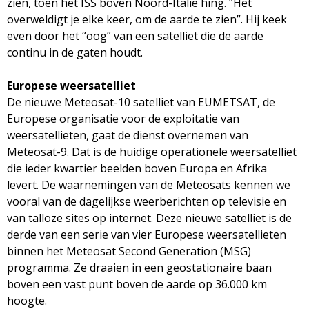
zien, toen het ISS boven Noord-Italië hing. “Het
M
overweldigt je elke keer, om de aarde te zien”. Hij keek
even door het “oog” van een satelliet die de aarde
a
continu in de gaten houdt.
g
Europese weersatelliet
De nieuwe Meteosat-10 satelliet van EUMETSAT, de
a
Europese organisatie voor de exploitatie van
weersatellieten, gaat de dienst overnemen van
z
Meteosat-9. Dat is de huidige operationele weersatelliet
die ieder kwartier beelden boven Europa en Afrika
i
levert. De waarnemingen van de Meteosats kennen we
vooral van de dagelijkse weerberichten op televisie en
n
van talloze sites op internet. Deze nieuwe satelliet is de
derde van een serie van vier Europese weersatellieten
e
binnen het Meteosat Second Generation (MSG)
programma. Ze draaien in een geostationaire baan
boven een vast punt boven de aarde op 36.000 km
hoogte.