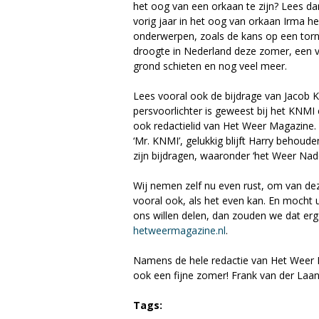
het oog van een orkaan te zijn? Lees da
a
vorig jaar in het oog van orkaan Irma 
onderwerpen, zoals de kans op een tor
g
droogte in Nederland deze zomer, een v
grond schieten en nog veel meer.
a
Lees vooral ook de bijdrage van Jacob Ku
z
persvoorlichter is geweest bij het KNMI e
ook redactielid van Het Weer Magazine
i
‘Mr. KNMI’, gelukkig blijft Harry behoud
zijn bijdragen, waaronder ‘het Weer Nade
n
Wij nemen zelf nu even rust, om van deze
e
vooral ook, als het even kan. En mocht
ons willen delen, dan zouden we dat erg
hetweermagazine.nl
.
Namens de hele redactie van Het Weer Ma
ook een fijne zomer! Frank van der Laa
Tags: