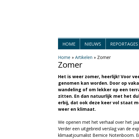
H
HOME
NIEUWS
REPORTAGES
e
Home
»
Artikelen
»
Zomer
Zomer
t
Het is weer zomer, heerlijk! Voor v
W
genomen kan worden. Door op vakant
wandeling of om lekker op een terras
e
zitten. En dan natuurlijk met het
erbij, dat ook deze keer vol staat 
e
weer en klimaat.
r
We openen met het verhaal over het jaa
Verder een uitgebreid verslag van de exp
M
klimaatjournalist Bernice Notenboom. E