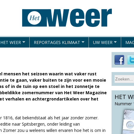
Overslaan
en
naar
de
algemene
 HET WEER
REPORTAGES KLIMAAT
UW WEER
MAG
inhoud
gaan
eel mensen het seizoen waarin wat vaker rust
S
ie te gaan, vaker buiten te zijn voor een mooie
Z
e
 of in de tuin op een stoel in het zonnetje te
o
a
 dubbeldikke zomernummer van Het Weer Magazine
HET W
e
r
met verhalen en achtergrondartikelen over het
c
k
Nummer 1
h
v
t
r 1816, dat bekendstaat als het jaar zonder zomer.
e
h
editie naar Spitsbergen, onder leiding van
l
i
n Zomer zou u weleens willen ervaren hoe het is om in
d