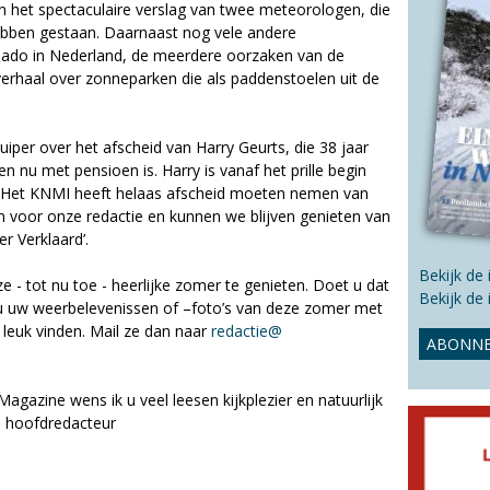
s
n het spectaculaire verslag van twee meteorologen, die
s
hebben gestaan. Daarnaast nog vele andere
i
nado in Nederland, de meerdere oorzaken van de
t
erhaal over zonneparken die als paddenstoelen uit de
e
iper over het afscheid van Harry Geurts, die 38 jaar
n nu met pensioen is. Harry is vanaf het prille begin
. Het KNMI heeft helaas afscheid moeten nemen van
en voor onze redactie en kunnen we blijven genieten van
r Verklaard’.
Bekijk de
 - tot nu toe - heerlijke zomer te genieten. Doet u dat
Bekijk de
 u uw weerbelevenissen of –foto’s van deze zomer met
 leuk vinden. Mail ze dan naar
redactie@
ABONNE
gazine wens ik u veel leesen kijkplezier en natuurlijk
n hoofdredacteur