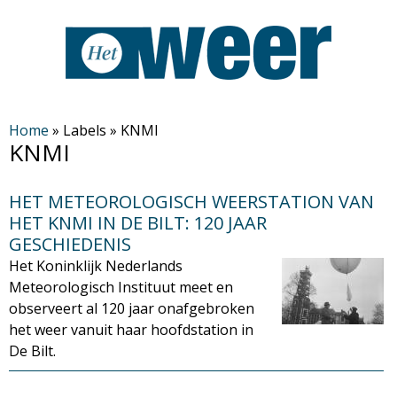
Overslaan
en
naar
de
H
algemene
Home
»
Labels
»
KNMI
KNMI
inhoud
e
gaan
HET METEOROLOGISCH WEERSTATION VAN
t
HET KNMI IN DE BILT: 120 JAAR
GESCHIEDENIS
W
Het Koninklijk Nederlands
Meteorologisch Instituut meet en
e
observeert al 120 jaar onafgebroken
het weer vanuit haar hoofdstation in
e
De Bilt.
r