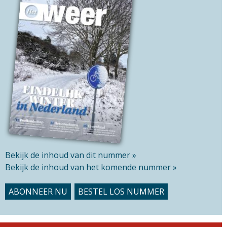
e
t
l
h
d
i
s
s
i
t
e
Bekijk de inhoud van dit nummer »
Bekijk de inhoud van het komende nummer »
ABONNEER NU
BESTEL LOS NUMMER