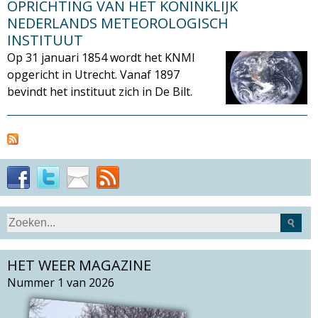
OPRICHTING VAN HET KONINKLIJK
M
NEDERLANDS METEOROLOGISCH
INSTITUUT
a
Op 31 januari 1854 wordt het KNMI
opgericht in Utrecht. Vanaf 1897
g
bevindt het instituut zich in De Bilt.
a
z
i
n
S
Z
e
o
e
a
HET WEER MAGAZINE
e
r
k
Nummer 1 van 2026
c
v
h