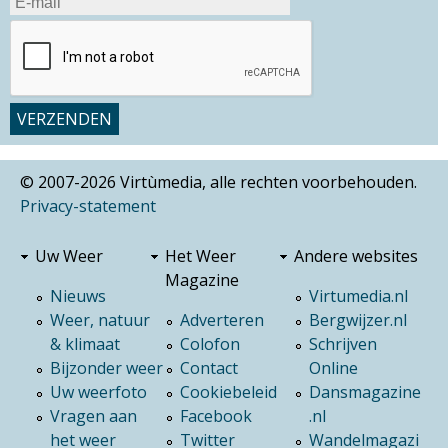
© 2007-2026 Virtùmedia, alle rechten voorbehouden.
Privacy-statement
Uw Weer
Het Weer
Andere websites
Magazine
Nieuws
Virtumedia.nl
Weer, natuur
Adverteren
Bergwijzer.nl
& klimaat
Colofon
Schrijven
Bijzonder weer
Contact
Online
Uw weerfoto
Cookiebeleid
Dansmagazine
Vragen aan
Facebook
.nl
het weer
Twitter
Wandelmagazi