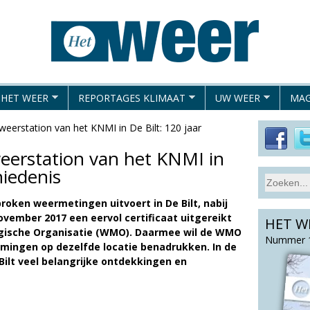
Overslaan
en
naar
de
algemene
 HET WEER
REPORTAGES KLIMAAT
UW WEER
MAG
inhoud
gaan
eerstation van het KNMI in De Bilt: 120 jaar
eerstation van het KNMI in
hiedenis
S
Z
e
roken weermetingen uitvoert in De Bilt, nabij
o
a
november 2017 een eervol certificaat uitgereikt
HET W
e
r
gische Organisatie (WMO). Daarmee wil de WMO
c
k
Nummer 1
mingen op dezelfde locatie benadrukken. In de
h
v
 Bilt veel belangrijke ontdekkingen en
t
e
h
l
i
d