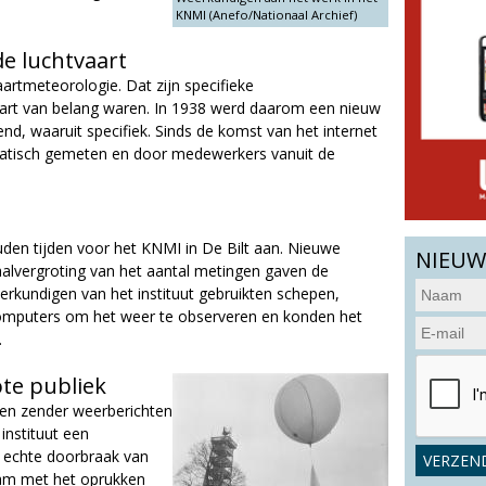
KNMI (Anefo/Nationaal Archief)
e luchtvaart
rtmeteorologie. Dat zijn specifieke
aart van belang waren. In 1938 werd daarom een nieuw
pend, waaruit specifiek. Sinds de komst van het internet
atisch gemeten en door medewerkers vanuit de
en tijden voor het KNMI in De Bilt aan. Nieuwe
NIEUW
lvergroting van het aantal metingen gaven de
rkundigen van het instituut gebruikten schepen,
 computers om het weer te observeren en konden het
.
te publiek
gen zender weerberichten
instituut een
e echte doorbraak van
kwam met het oprukken