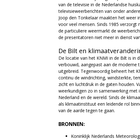
van de televisie in de Nederlandse huis
televisieweerberichten van onder ande
Joop den Tonkelaar maakten het weer inz
voor veel mensen. Sinds 1985 verzorgt n
de particuliere weermarkt de weerberich
de presentatoren niet meer in dienst van 
De Bilt en klimaatverander
De locatie van het KNMI in de Bilt is in 
verbouwd, aangepast aan de moderne te
uitgebreid. Tegenwoordig beheert het K
continu de windrichting, windsterkte, te
zicht en luchtdruk in de gaten houden. V
weerkundigen zo in samenwerking met ins
Nederland en de wereld. Sinds de klimaa
als klimaatinstituut een leidende rol b
van de aarde tegen te gaan.
BRONNEN:
Koninklijk Nederlands Meteorologis