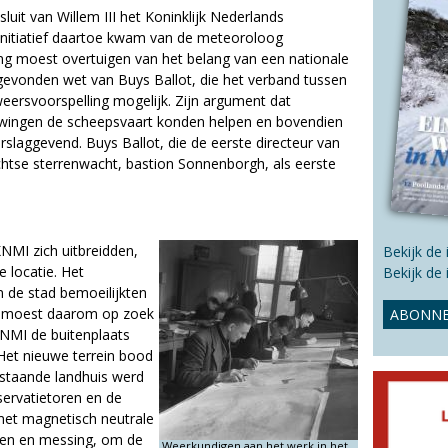
s
sluit van Willem III het Koninklijk Nederlands
s
 initiatief daartoe kwam van de meteoroloog
i
ing moest overtuigen van het belang van een nationale
t
gevonden wet van Buys Ballot, die het verband tussen
e
weersvoorspelling mogelijk. Zijn argument dat
ingen de scheepsvaart konden helpen en bovendien
slaggevend. Buys Ballot, die de eerste directeur van
chtse sterrenwacht, bastion Sonnenborgh, als eerste
MI zich uitbreidden,
Bekijk de
 locatie. Het
Bekijk de
 de stad bemoeilijkten
e moest daarom op zoek
ABONNE
KNMI de buitenplaats
Het nieuwe terrein bood
estaande landhuis werd
ervatietoren en de
et magnetisch neutrale
rten en messing, om de
Weerkundigen aan het werk in het