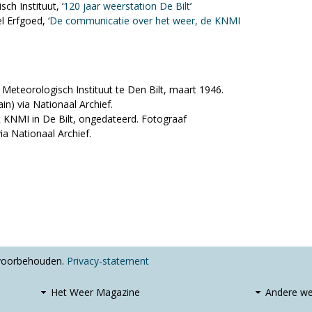
ch Instituut, ‘
120 jaar weerstation De Bilt
’
l Erfgoed, ‘
De communicatie over het weer, de KNMI
Meteorologisch Instituut te Den Bilt, maart 1946.
in) via Nationaal Archief.
t KNMI in De Bilt, ongedateerd. Fotograaf
a Nationaal Archief.
 voorbehouden.
Privacy-statement
Het Weer Magazine
Andere we