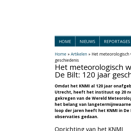
H
HOME
NIEUWS
REPORTAGES
e
Home
»
Artikelen
»
Het meteorologisch w
geschiedenis
t
Het meteorologisch w
De Bilt: 120 jaar gesc
W
Omdat het KNMI al 120 jaar onafgeb
e
Utrecht, heeft het instituut op 20 
gekregen van de Wereld Meteorolo
e
het belang van langetermijnwaarne
loop der jaren heeft het KNMI in De
r
observaties gedaan.
M
Oprichting van het KNMI