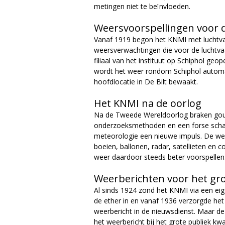
metingen niet te beïnvloeden.
Weersvoorspellingen voor d
Vanaf 1919 begon het KNMI met luchtvaa
weersverwachtingen die voor de luchtv
filiaal van het instituut op Schiphol geo
wordt het weer rondom Schiphol autom
hoofdlocatie in De Bilt bewaakt.
Het KNMI na de oorlog
Na de Tweede Wereldoorlog braken goud
onderzoeksmethoden en een forse schaa
meteorologie een nieuwe impuls. De wee
boeien, ballonen, radar, satellieten en
weer daardoor steeds beter voorspellen
Weerberichten voor het gro
Al sinds 1924 zond het KNMI via een ei
de ether in en vanaf 1936 verzorgde het 
weerbericht in de nieuwsdienst. Maar d
het weerbericht bij het grote publiek 