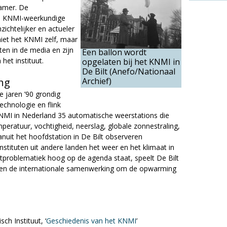
kamer. De
re KNMI-weerkundige
ichtelijker en actueler
iet het KNMI zelf, maar
ten in de media en zijn
Een ballon wordt
het instituut.
opgelaten bij het KNMI in
De Bilt (Anefo/Nationaal
ing
Archief)
de jaren ’90 grondig
chnologie en flink
NMI in Nederland 35 automatische weerstations die
mperatuur, vochtigheid, neerslag, globale zonnestraling,
anuit het hoofdstation in De Bilt observeren
tituten uit andere landen het weer en het klimaat in
tproblematiek hoog op de agenda staat, speelt De Bilt
innen de internationale samenwerking om de opwarming
ch Instituut, ‘
Geschiedenis van het KNMI
’