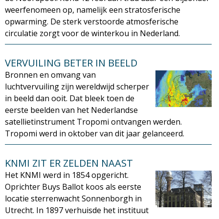
weerfenomeen op, namelijk een stratosferische
M
opwarming. De sterk verstoorde atmosferische
circulatie zorgt voor de winterkou in Nederland.
a
g
VERVUILING BETER IN BEELD
Bronnen en omvang van
a
luchtvervuiling zijn wereldwijd scherper
in beeld dan ooit. Dat bleek toen de
z
eerste beelden van het Nederlandse
satellietinstrument Tropomi ontvangen werden.
i
Tropomi werd in oktober van dit jaar gelanceerd.
n
KNMI ZIT ER ZELDEN NAAST
e
Het KNMI werd in 1854 opgericht.
Oprichter Buys Ballot koos als eerste
locatie sterrenwacht Sonnenborgh in
Utrecht. In 1897 verhuisde het instituut