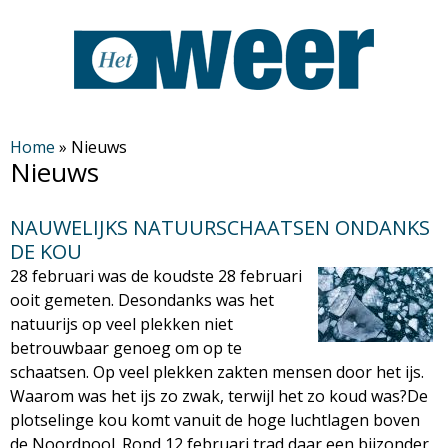
Overslaan
en
naar
de
H
algemene
Home
»
Nieuws
Nieuws
inhoud
e
gaan
NAUWELIJKS NATUURSCHAATSEN ONDANKS
t
DE KOU
28 februari was de koudste 28 februari
W
ooit gemeten. Desondanks was het
natuurijs op veel plekken niet
e
betrouwbaar genoeg om op te
schaatsen. Op veel plekken zakten mensen door het ijs.
e
Waarom was het ijs zo zwak, terwijl het zo koud was?De
plotselinge kou komt vanuit de hoge luchtlagen boven
r
de Noordpool. Rond 12 februari trad daar een bijzonder