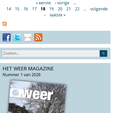
« eerste
‹ vorige
…
P
14
15
16
17
18
19
20
21
22
…
volgende
a
›
laatste »
g
i
n
a
'
s
S
Z
e
o
a
HET WEER MAGAZINE
e
r
k
Nummer 1 van 2026
c
v
h
e
t
l
h
d
i
s