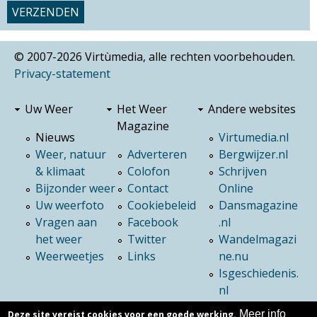
© 2007-2026 Virtùmedia, alle rechten voorbehouden.
Privacy-statement
Uw Weer
Het Weer
Andere websites
Magazine
Nieuws
Virtumedia.nl
Weer, natuur
Adverteren
Bergwijzer.nl
& klimaat
Colofon
Schrijven
Bijzonder weer
Contact
Online
Uw weerfoto
Cookiebeleid
Dansmagazine
Vragen aan
Facebook
.nl
het weer
Twitter
Wandelmagazi
Weerweetjes
Links
ne.nu
Isgeschiedenis.
nl
Meer info
Deze site vereist cookies voor een goede werking.