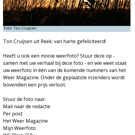
M
a
Foto: Ton Cruijsen
g
Ton Cruijsen uit Reek: van harte gefeliciteerd!
a
Heeft u ook een mooie weerfoto? Stuur deze op -
samen met uw verhaal bij deze foto - en wie weet staat
z
uw weerfoto in één van de komende nummers van het
Weer Magazine. Onder de geplaatste inzenders wordt
i
bovendien een prijs verloot.
n
Stuur de foto naar:
Mail naar de redactie
e
Per post:
Het Weer Magazine
Mijn Weerfoto