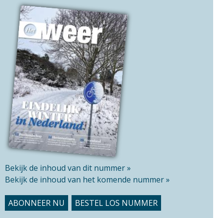
v
h
e
t
l
h
d
i
s
s
i
t
e
Bekijk de inhoud van dit nummer »
Bekijk de inhoud van het komende nummer »
ABONNEER NU
BESTEL LOS NUMMER