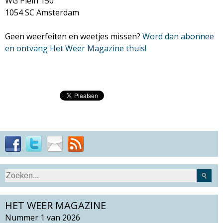
WG Plein 150
1054 SC Amsterdam
Geen weerfeiten en weetjes missen?
Word dan abonnee
en ontvang Het Weer Magazine thuis!
S
Z
e
o
a
HET WEER MAGAZINE
e
r
k
Nummer 1 van 2026
c