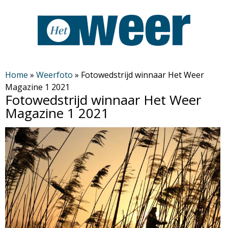
Overslaan
en
naar
de
H
algemene
Home
»
Weerfoto
»
Fotowedstrijd winnaar Het Weer
Magazine 1 2021
inhoud
e
Fotowedstrijd winnaar Het Weer
gaan
Magazine 1 2021
t
W
e
e
r