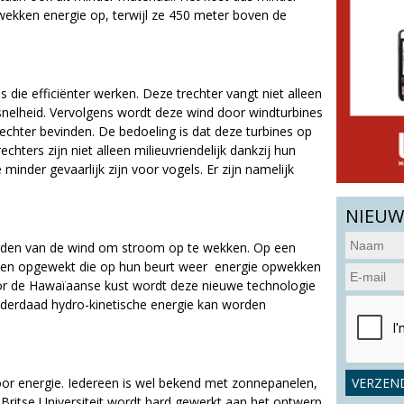
wekken energie op, terwijl ze 450 meter boven de
s die efficiënter werken. Deze trechter vangt niet alleen
nelheid. Vervolgens wordt deze wind door windturbines
rechter bevinden. De bedoeling is dat deze turbines op
hters zijn niet alleen milieuvriendelijk dankzij hun
 minder gevaarlijk zijn voor vogels. Er zijn namelijk
NIEUW
orden van de wind om stroom op te wekken. Op een
ven opgewekt die op hun beurt weer energie opwekken
or de Hawaïaanse kust wordt deze nieuwe technologie
r inderdaad hydro-kinetische energie kan worden
or energie. Iedereen is wel bekend met zonnepanelen,
Britse Universiteit wordt hard gewerkt aan het ontwerp