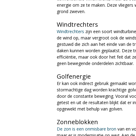
energie om ze te maken. Deze vliegers 
grond zweven.
Windtrechters
Windtrechters
zijn een soort windturbine
de wind op, maar vergroot ook de winds
gestuwd die zich aan het einde van de t
daken kunnen worden geplaatst. Deze trec
efficiëntie, maar ook door het feit dat ze
geen bewegende onderdelen zichtbaar.
Golfenergie
Er kan ook indirect gebruik gemaakt w
stormachtige dag worden krachtige gol
door de constante beweging. Vooral vo
getest en uit de resultaten blijkt dat e
opgewekt met behulp van golven.
Zonneblokken
De zon is een onmisbare bron
van en vo
maar er is modernisatie op weg. Aan de 