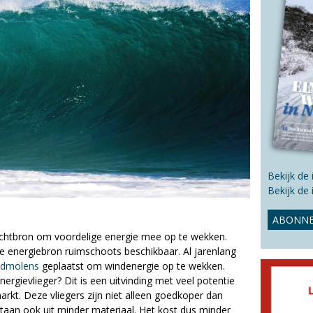
s
s
i
t
e
Bekijk de
Bekijk de
ABONNE
rachtbron om voordelige energie mee op te wekken.
ze energiebron ruimschoots beschikbaar. Al jarenlang
ndmolens
geplaatst om windenergie op te wekken.
rgievlieger? Dit is een uitvinding met veel potentie
t. Deze vliegers zijn niet alleen goedkoper dan
aan ook uit minder materiaal. Het kost dus minder