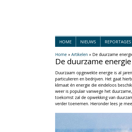
H
HOME
NIEUWS
REPORTAGES
e
Home
»
Artikelen
»
De duurzame energi
De duurzame energie
t
Duurzaam opgewekte energie is al jaren
W
particulieren en bedrijven. Het gaat hierb
klimaat én energie die eindeloos beschi
e
weer is populair vanwege het duurzame, 
toekomst zal de opwekking van duurza
e
verder toenemen. Hieronder lees je mee
r
M