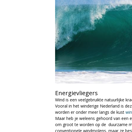
a
g
a
z
i
n
e
Energievliegers
Wind is een veelgebruikte natuurlijke k
Vooral in het winderige Nederland is de
worden er onder meer langs de kust
wi
Maar heb je weleens gehoord van een ene
om groot te worden op de duurzame mark
conventionele windmolens, maar ze best