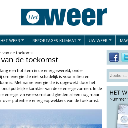
Overslaan
en
naar
de
algemene
 HET WEER
REPORTAGES KLIMAAT
UW WEER
MAG
inhoud
gaan
e van de toekomst
 van de toekomst
lang een hot item in de energiewereld, onder
S
ij om energie die niet schadelijk is voor milieu en
Z
e
kbaar is. Met name energie die is opgewekt door het
o
a
onuitputtelijke karakter van deze energievormen. In de
HET W
e
r
me energie via weersomstandigheden alleen nog maar
c
k
Nummer 1
r over potentiële energieopwekkers van de toekomst.
h
v
t
e
h
l
i
d