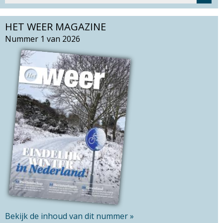
Z
e
o
a
HET WEER MAGAZINE
e
r
k
Nummer 1 van 2026
c
v
h
e
t
l
h
d
i
s
s
i
t
e
Bekijk de inhoud van dit nummer »