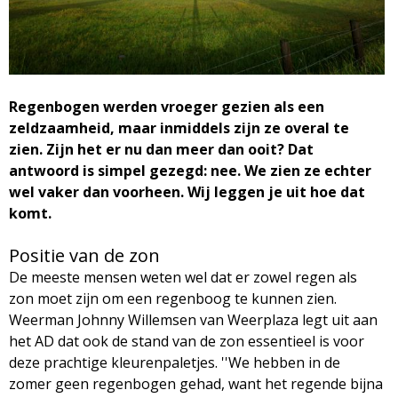
M
a
g
Regenbogen werden vroeger gezien als een
zeldzaamheid, maar inmiddels zijn ze overal te
a
zien. Zijn het er nu dan meer dan ooit? Dat
antwoord is simpel gezegd: nee. We zien ze echter
z
wel vaker dan voorheen. Wij leggen je uit hoe dat
komt.
i
Positie van de zon
n
De meeste mensen weten wel dat er zowel regen als
zon moet zijn om een regenboog te kunnen zien.
e
Weerman Johnny Willemsen van Weerplaza legt uit aan
het AD dat ook de stand van de zon essentieel is voor
deze prachtige kleurenpaletjes. ''We hebben in de
zomer geen regenbogen gehad, want het regende bijna