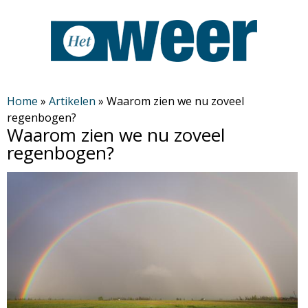
Overslaan
en
naar
de
H
algemene
Home
»
Artikelen
»
Waarom zien we nu zoveel
regenbogen?
inhoud
e
Waarom zien we nu zoveel
gaan
regenbogen?
t
W
e
e
r