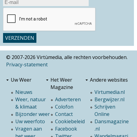
© 2007-2026 Virtùmedia, alle rechten voorbehouden.
Privacy-statement
Uw Weer
Het Weer
Andere websites
Magazine
Nieuws
Virtumedia.nl
Weer, natuur
Adverteren
Bergwijzer.nl
& klimaat
Colofon
Schrijven
Bijzonder weer
Contact
Online
Uw weerfoto
Cookiebeleid
Dansmagazine
Vragen aan
Facebook
.nl
het weer
Twitter
Wandelmagazi