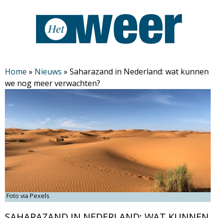
Overslaan
en
naar
de
H
algemene
Home
»
Nieuws
»
Saharazand in Nederland: wat kunnen
we nog meer verwachten?
inhoud
e
gaan
t
W
e
e
Foto via Pexels
r
SAHARAZAND IN NEDERLAND: WAT KUNNEN