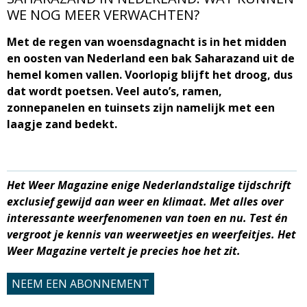
WE NOG MEER VERWACHTEN?
M
Met de regen van woensdagnacht is in het midden
a
en oosten van Nederland een bak Saharazand uit de
hemel komen vallen. Voorlopig blijft het droog, dus
g
dat wordt poetsen. Veel auto’s, ramen,
zonnepanelen en tuinsets zijn namelijk met een
a
laagje zand bedekt.
z
i
Het Weer Magazine enige Nederlandstalige tijdschrift
exclusief gewijd aan weer en klimaat. Met alles over
n
interessante weerfenomenen van toen en nu.
Test én
vergroot je kennis van weerweetjes en weerfeitjes. Het
e
Weer Magazine vertelt je precies hoe het zit.
NEEM EEN ABONNEMENT