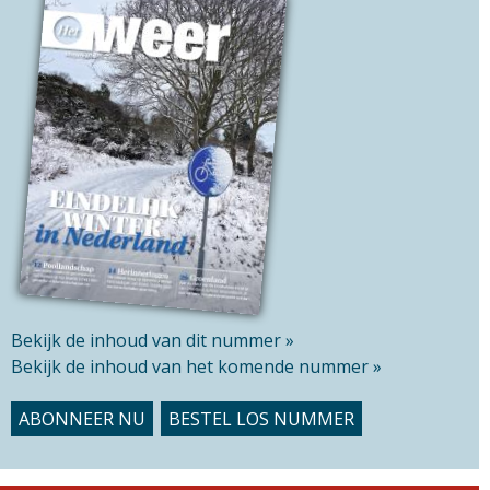
e
t
l
h
d
i
s
s
i
t
e
Bekijk de inhoud van dit nummer »
Bekijk de inhoud van het komende nummer »
ABONNEER NU
BESTEL LOS NUMMER