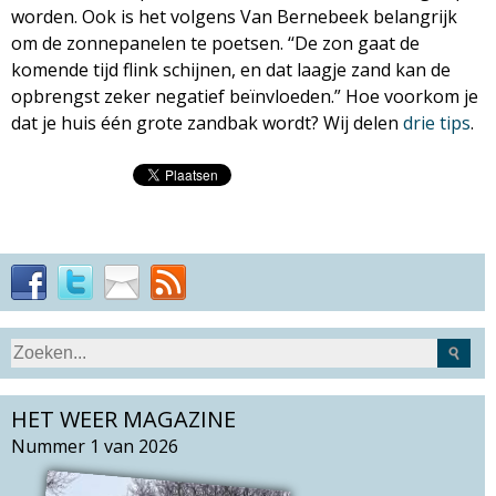
worden. Ook is het volgens Van Bernebeek belangrijk
om de zonnepanelen te poetsen. ‘‘De zon gaat de
komende tijd flink schijnen, en dat laagje zand kan de
opbrengst zeker negatief beïnvloeden.” Hoe voorkom je
dat je huis één grote zandbak wordt? Wij delen
drie tips
.
S
Z
e
o
a
HET WEER MAGAZINE
e
r
k
Nummer 1 van 2026
c
v
h